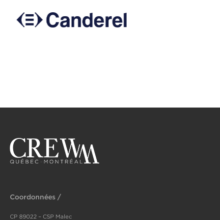
Coordonnées /
CP 89022 – CSP Malec