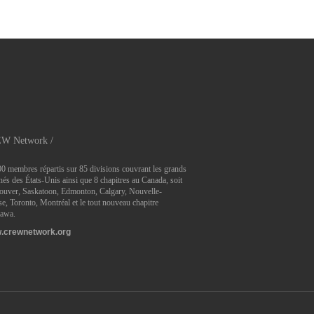
W Network /
0 membres répartis sur 85 divisions couvrant les grands
és des États-Unis ainsi que 8 chapitres au Canada, soit
ouver, Saskatoon, Edmonton, Calgary, Nouvelle-
e, Toronto, Montréal et le tout nouveau chapitre
tawa.
.crewnetwork.org