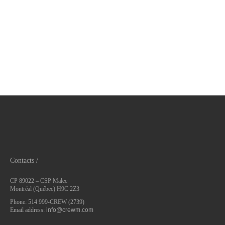
Contacts /
CP 89022 – CSP Malec
Montréal (Québec) H9C 2Z3
Phone: 514 999-CREW (2739)
Email address:
info@crewm.com