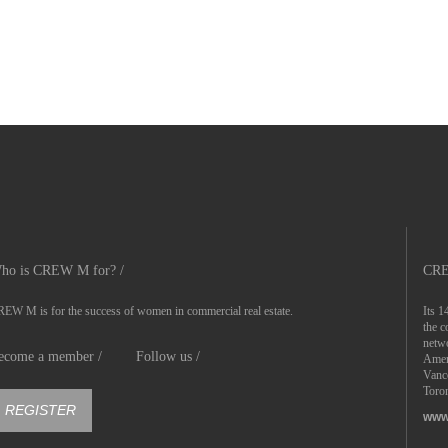
ho is CREW M for? /
CRE
EW M is for the success of women in commercial real estate.
Its 1
the c
netwo
ecome a member /
Follow us /
Ameri
Vanc
Toron
REGISTER
www