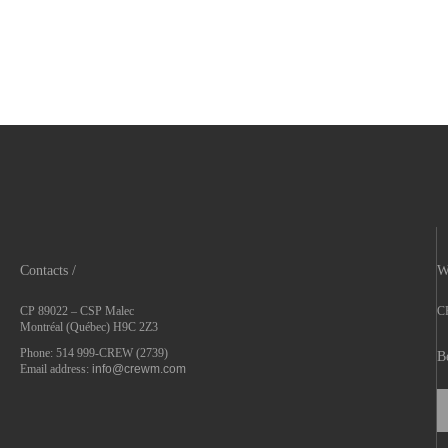
Contacts /
W
CP 89022 – CSP Malec
CR
Montréal (Québec) H9C 2Z3
Phone: 514 999-CREW (2739)
B
Email address:
info@crewm.com