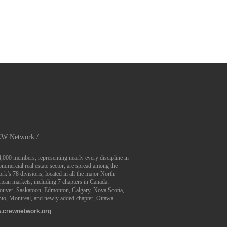
W Network /
4,000 members, representing nearly every discipline in
ommercial real estate sector, are spread among the
rk’s 78 divisions, located in all the major North
can markets, including 7 chapters in Canada:
ouver, Saskatoon, Edmonton, Calgary, Nova Scotia,
to, Montreal, and newly added chapter, Ottawa.
.crewnetwork.org