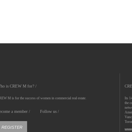
ho is CREW M for? /
CRE
EW M is for the success of women in commercial real estate.
Its 1
the c
netwo
ecome a member /
Follow us /
Ameri
Vanc
Toron
REGISTER
www