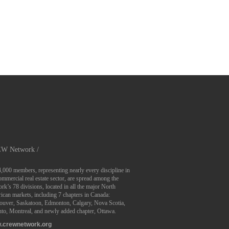
W Network /
4,000 members, representing nearly every discipline in
ommercial real estate sector, are spread among the
rk’s 78 divisions, located in all the major North
can markets, including 7 chapters in Canada:
ouver, Saskatoon, Edmonton, Calgary, Nova Scotia,
to, Montreal, and newly added chapter, Ottawa.
.crewnetwork.org