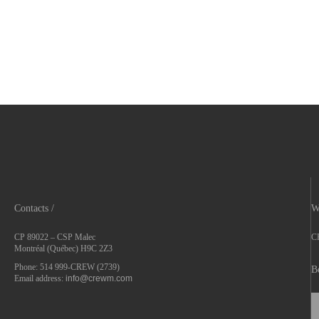
Contacts /
W
CP 89022 – CSP Malec
CR
Montréal (Québec) H9C 2Z3
Phone: 514 999-CREW (2739)
B
Email address:
info@crewm.com