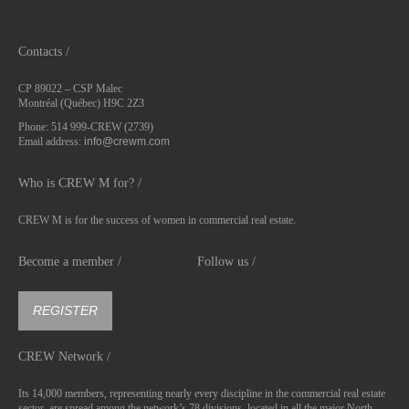
Contacts /
CP 89022 – CSP Malec
Montréal (Québec) H9C 2Z3
Phone: 514 999-CREW (2739)
Email address:
info@crewm.com
Who is CREW M for? /
CREW M is for the success of women in commercial real estate.
Become a member /
Follow us /
REGISTER
CREW Network /
Its 14,000 members, representing nearly every discipline in the commercial real estate
sector, are spread among the network’s 78 divisions, located in all the major North