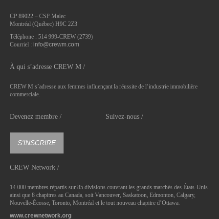
CP 89022 – CSP Malec
Montréal (Québec) H9C 2Z3
Téléphone : 514 999-CREW (2739)
Courriel :
info@crewm.com
À qui s’adresse CREW M /
CREW M s’adresse aux femmes influençant la réussite de l’industrie immobilière
commerciale.
Devenez membre /
Suivez-nous /
S'INSCRIRE
CREW Network /
14 000 membres répartis sur 85 divisions couvrant les grands marchés des États-Unis
ainsi que 8 chapitres au Canada, soit Vancouver, Saskatoon, Edmonton, Calgary,
Nouvelle-Écosse, Toronto, Montréal et le tout nouveau chapitre d’Ottawa.
www.crewnetwork.org