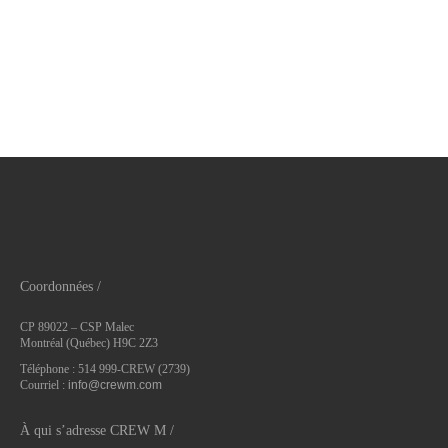
Coordonnées /
CP 89022 – CSP Malec
Montréal (Québec) H9C 2Z3
Téléphone : 514 999-CREW (2739)
Courriel :
info@crewm.com
À qui s’adresse CREW M /