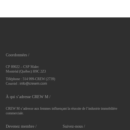
Coordonnées /
CP 89022 – CSP Malec
Montréal (Québec) H9C 2Z3
Téléphone : 514 999-CREW (2739)
Courriel :
info@crewm.com
À qui s’adresse CREW M /
CREW M s’adresse aux femmes influençant la réussite de l’industrie immobilière
commerciale.
Devenez membre /
Suivez-nous /