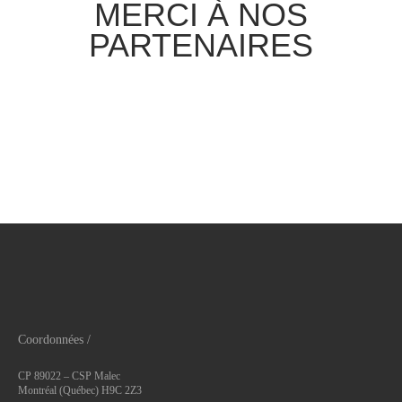
MERCI À NOS
PARTENAIRES
Coordonnées /
CP 89022 – CSP Malec
Montréal (Québec) H9C 2Z3