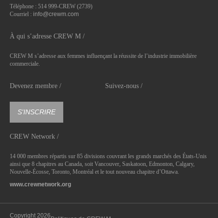
Téléphone : 514 999-CREW (2739)
Courriel :
info@crewm.com
À qui s’adresse CREW M /
CREW M s’adresse aux femmes influençant la réussite de l’industrie immobilière
commerciale.
Devenez membre /
Suivez-nous /
S'INSCRIRE
CREW Network /
14 000 membres répartis sur 85 divisions couvrant les grands marchés des États-Unis
ainsi que 8 chapitres au Canada, soit Vancouver, Saskatoon, Edmonton, Calgary,
Nouvelle-Écosse, Toronto, Montréal et le tout nouveau chapitre d’Ottawa.
www.crewnetwork.org
Copyright 2026