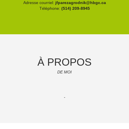
Adresse courriel:
jfparezagrodnik@hbgc.ca
Téléphone:
(514) 209-8945
À PROPOS
DE MOI
-