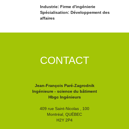
Industrie: Firme d'ingénierie
Spécialisation: Développement des
affaires
CONTACT
Jean-François Paré-Zagrodnik
Ingénieure - science du bâtiment
Hbgc Ingénieurs
409 rue Saint-Nicolas , 100
Montréal,
QUÉBEC
H2Y 2P4