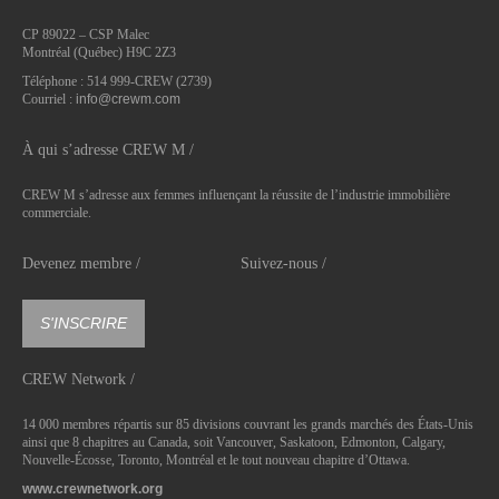
CP 89022 – CSP Malec
Montréal (Québec) H9C 2Z3
Téléphone : 514 999-CREW (2739)
Courriel :
info@crewm.com
À qui s’adresse CREW M /
CREW M s’adresse aux femmes influençant la réussite de l’industrie immobilière
commerciale.
Devenez membre /
Suivez-nous /
S'INSCRIRE
CREW Network /
14 000 membres répartis sur 85 divisions couvrant les grands marchés des États-Unis
ainsi que 8 chapitres au Canada, soit Vancouver, Saskatoon, Edmonton, Calgary,
Nouvelle-Écosse, Toronto, Montréal et le tout nouveau chapitre d’Ottawa.
www.crewnetwork.org