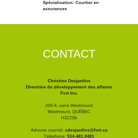
Spécialisation: Courtier en
assurances
CONTACT
Christine Desjardins
Directrice du développement des affaires
Fort Inc.
200-4, carré Westmount
Westmount,
QUÉBEC
H3Z2S6
Adresse courriel:
cdesjardins@fort.ca
Téléphone:
514.481.0481