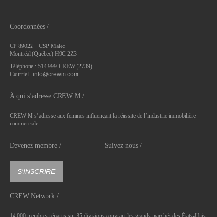
Coordonnées /
CP 89022 – CSP Malec
Montréal (Québec) H9C 2Z3
Téléphone : 514 999-CREW (2739)
Courriel :
info@crewm.com
À qui s’adresse CREW M /
CREW M s’adresse aux femmes influençant la réussite de l’industrie immobilière
commerciale.
Devenez membre /
Suivez-nous /
S'INSCRIRE
CREW Network /
14 000 membres répartis sur 85 divisions couvrant les grands marchés des États-Unis