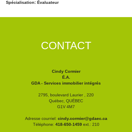
Spécialisation: Évaluateur
CONTACT
Cindy Cormier
É.A.
GDA - Services immobilier intégrés
2795, boulevard Laurier , 220
Québec,
QUÉBEC
G1V 4M7
Adresse courriel:
cindy.cormier@gdaec.ca
Téléphone:
418-650-1459
ext.: 210