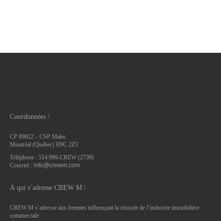
Coordonnées /
CP 89022 – CSP Malec
Montréal (Québec) H9C 2Z3
Téléphone : 514 999-CREW (2739)
Courriel :
info@crewm.com
À qui s’adresse CREW M /
CREW M s’adresse aux femmes influençant la réussite de l’industrie immobilière
commerciale.